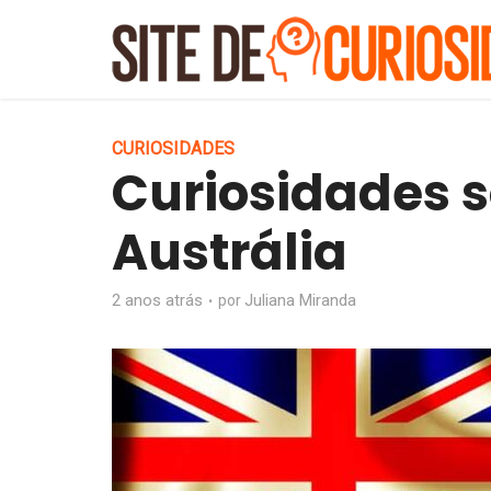
CURIOSIDADES
Curiosidades s
Austrália
2 anos atrás
Juliana Miranda
por