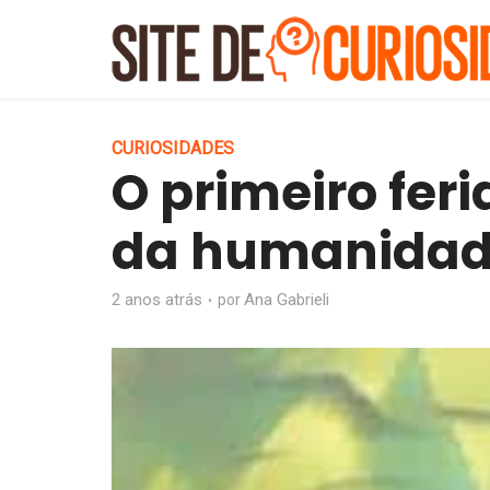
CURIOSIDADES
O primeiro feri
da humanida
2 anos atrás
Ana Gabrieli
por