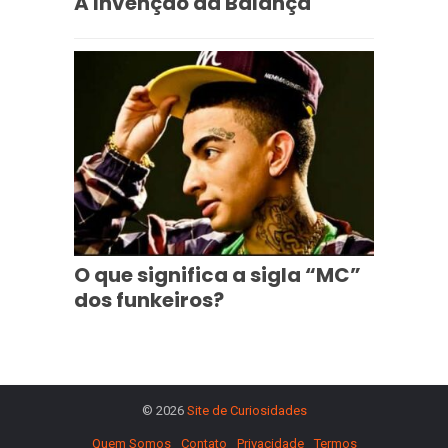
A Invenção da Balança
O que significa a sigla “MC”
dos funkeiros?
© 2026
Site de Curiosidades
Quem Somos
Contato
Privacidade
Termos