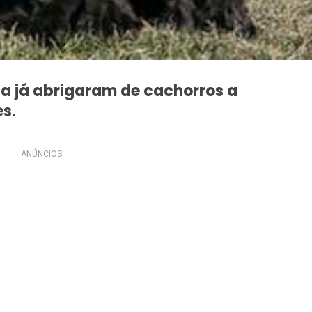
ca já abrigaram de cachorros a
es.
ANÚNCIOS