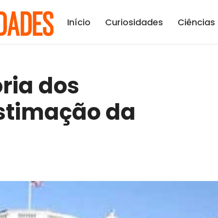
Início
Curiosidades
Ciências
ória dos
Estimação da