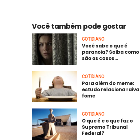
Você também pode gostar
COTIDIANO
Você sabe o que é
paranoia? Saiba como
são os casos...
COTIDIANO
Para além do meme:
estudo relaciona raiva
fome
COTIDIANO
O que é e o que faz o
Supremo Tribunal
Federal?