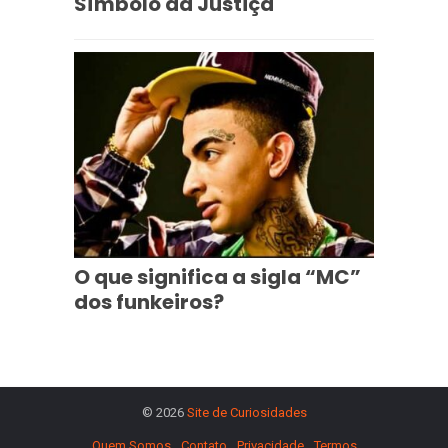
Símbolo da Justiça
O que significa a sigla “MC”
dos funkeiros?
© 2026
Site de Curiosidades
Quem Somos
Contato
Privacidade
Termos