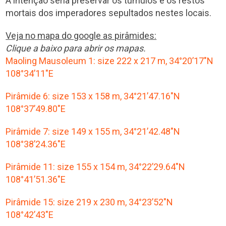
A intenção seria preservar os túmulos e os restos
mortais dos imperadores sepultados nestes locais.
Veja no mapa do google as pirâmides:
Clique a baixo para abrir os mapas.
Maoling Mausoleum 1: size 222 x 217 m, 34°20’17″N
108°34’11″E
Pirâmide 6: size 153 x 158 m, 34°21’47.16″N
108°37’49.80″E
Pirâmide 7: size 149 x 155 m, 34°21’42.48″N
108°38’24.36″E
Pirâmide 11: size 155 x 154 m, 34°22’29.64″N
108°41’51.36″E
Pirâmide 15: size 219 x 230 m, 34°23’52″N
108°42’43″E