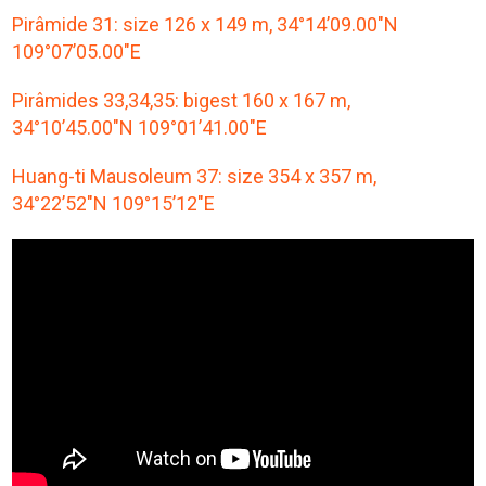
Pirâmide 31: size 126 x 149 m, 34°14’09.00″N
109°07’05.00″E
Pirâmides 33,34,35: bigest 160 x 167 m,
34°10’45.00″N 109°01’41.00″E
Huang-ti Mausoleum 37: size 354 x 357 m,
34°22’52″N 109°15’12″E