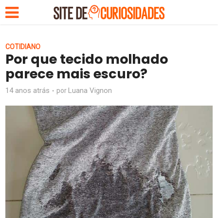
COTIDIANO
Por que tecido molhado
parece mais escuro?
14 anos atrás
Luana Vignon
por