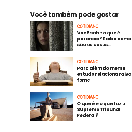
Você também pode gostar
COTIDIANO
Você sabe o que é
paranoia? Saiba como
são os casos...
COTIDIANO
Para além do meme:
estudo relaciona raiva
fome
COTIDIANO
O que é e o que faz o
Supremo Tribunal
Federal?