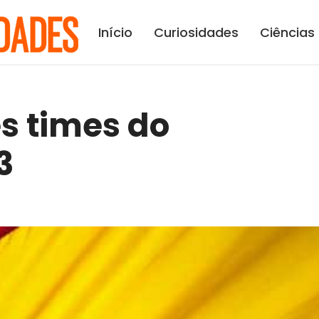
Início
Curiosidades
Ciências
s times do
3