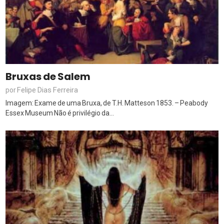
Bruxas de Salem
Felipe Dias Ferreira
por
Imagem: Exame de uma Bruxa, de T.H. Matteson 1853. – Peabody
Essex Museum Não é privilégio da...