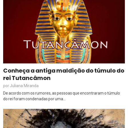
Conheça a antiga maldição do túmulo do
rei Tutancâmon
Juliana Miranda
por
De acordo com os rumores, as pessoas que encontraram o túmulo
do rei foram condenadas por uma...