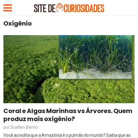
Oxigênio
Coral e Algas Marinhas vs Árvores. Quem
produz mais oxigênio?
Suellen Bento
por
Você acredita que a Amazônia é o pulmão do mundo? Saiba que as