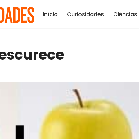
Início
Curiosidades
Ciências
escurece