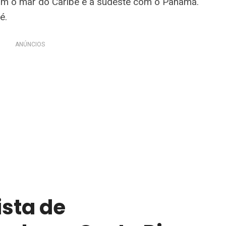
com o mar do Caribe e a sudeste com o Panamá.
é.
ANÚNCIOS
ista de