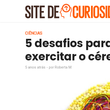
CIÊNCIAS
5 desafios par
exercitar o cér
5 anos atrás
Roberta M.
por