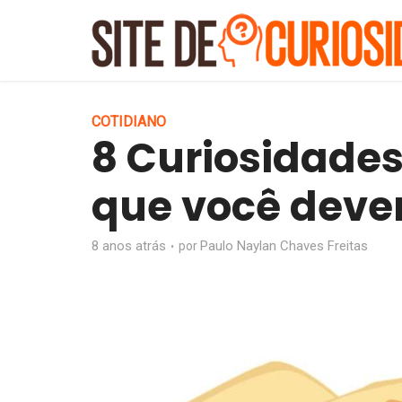
COTIDIANO
8 Curiosidades
que você dever
8 anos atrás
Paulo Naylan Chaves Freitas
por