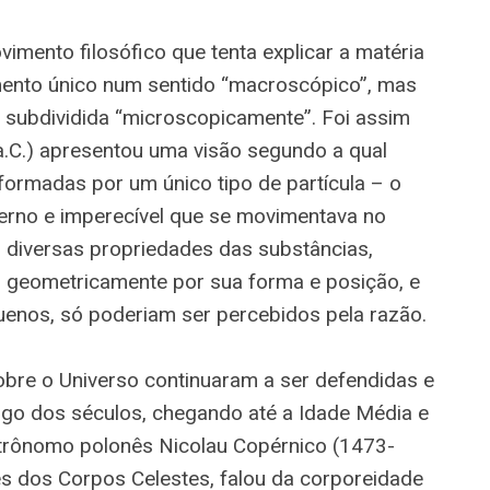
imento filosófico que tenta explicar a matéria
mento único num sentido “macroscópico”, mas
subdividida “microscopicamente”. Foi assim
a.C.) apresentou uma visão segundo a qual
formadas por um único tipo de partícula – o
eterno e imperecível que se movimentava no
as diversas propriedades das substâncias,
 geometricamente por sua forma e posição, e
uenos, só poderiam ser percebidos pela razão.
obre o Universo continuaram a ser defendidas e
ongo dos séculos, chegando até a Idade Média e
trônomo polonês Nicolau Copérnico (1473-
es dos Corpos Celestes, falou da corporeidade