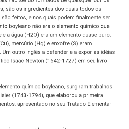
uais não sendo formados de quaisquer outros
s, são os ingredientes dos quais todos os
são feitos, e nos quais podem finalmente ser
ento boyleano não era o elemento químico que
le a água (H2O) era um elemento quase puro,
(Cu), mercúrio (Hg) e enxofre (S) eram
Um outro inglês a defender e a expor as idéias
mático Isaac Newton (1642-1727) em seu livro
 elemento químico boyleano, surgiram trabalhos
sier (1743-1794), que elaborou a primeira
mentos, apresentado no seu Tratado Elementar