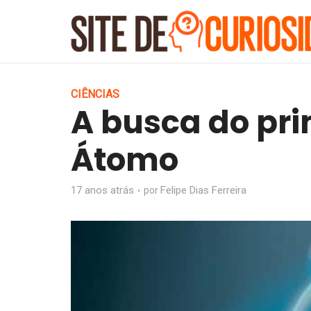
CIÊNCIAS
A busca do pri
Átomo
17 anos atrás
Felipe Dias Ferreira
por