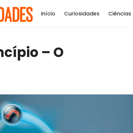
Início
Curiosidades
Ciências
ncípio – O