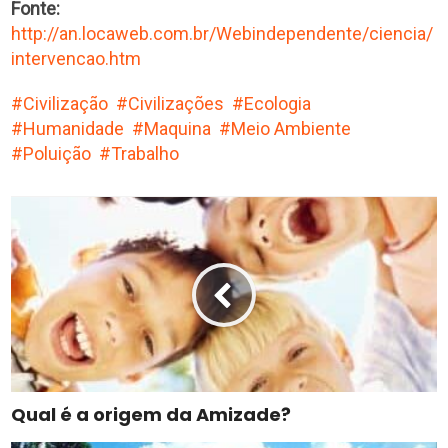
Fonte:
http://an.locaweb.com.br/Webindependente/ciencia/
intervencao.htm
Civilização
Civilizações
Ecologia
Humanidade
Maquina
Meio Ambiente
Poluição
Trabalho
Qual é a origem da Amizade?