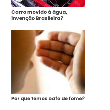
Carro movido à água,
invenção Brasileira?
Por que temos bafo de fome?