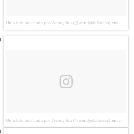
Uma foto publicada por Wendy Ida (@wendyidafitness)
em
Mar 7, 
Uma foto publicada por Wendy Ida (@wendyidafitness)
em
Mar 3, 