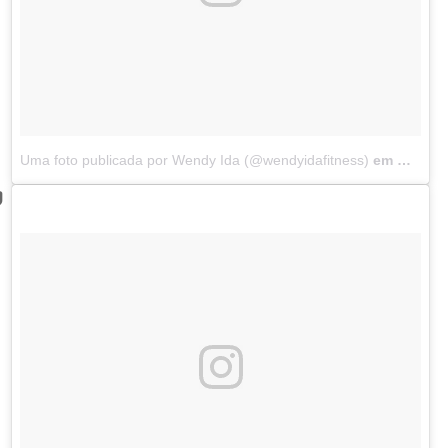
Uma foto publicada por Wendy Ida (@wendyidafitness)
em
Mar 10,