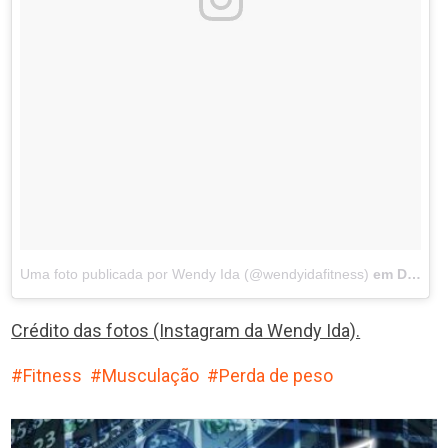
Uma foto publicada por Wendy Ida (@wendyidafitness)
em
Dez 16, 2015 às 10:35 PST
Crédito das fotos (Instagram da Wendy Ida).
Fitness
Musculação
Perda de peso