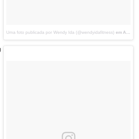
Uma foto publicada por Wendy Ida (@wendyidafitness)
em
Abr 29, 2016 às 9:21 PDT