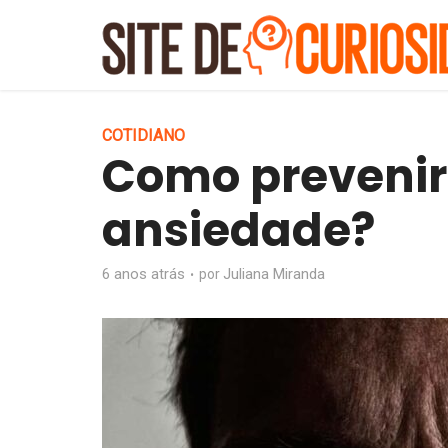
COTIDIANO
Como prevenir 
ansiedade?
6 anos atrás
Juliana Miranda
por