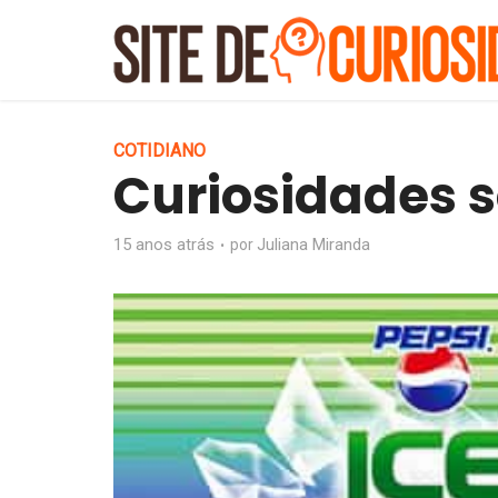
COTIDIANO
Curiosidades s
15 anos atrás
Juliana Miranda
por