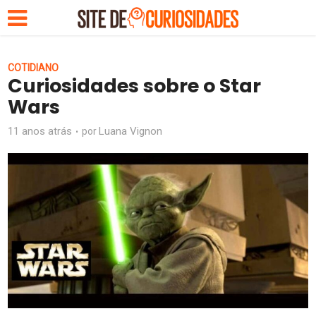
COTIDIANO
Curiosidades sobre o Star
Wars
11 anos atrás
Luana Vignon
por