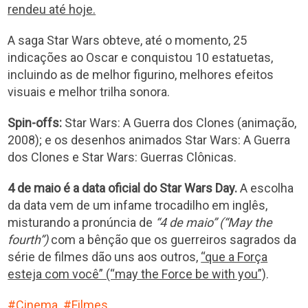
rendeu até hoje.
A saga Star Wars obteve, até o momento, 25
indicações ao Oscar e conquistou 10 estatuetas,
incluindo as de melhor figurino, melhores efeitos
visuais e melhor trilha sonora.
Spin-offs:
Star Wars: A Guerra dos Clones (animação,
2008); e os desenhos animados Star Wars: A Guerra
dos Clones e Star Wars: Guerras Clônicas.
4 de maio é a data oficial do Star Wars Day.
A escolha
da data vem de um infame trocadilho em inglês,
misturando a pronúncia de
“4 de maio” (“May the
fourth”)
com a bênção que os guerreiros sagrados da
série de filmes dão uns aos outros,
“que a Força
esteja com você” (“may the Force be with you”)
.
Cinema
Filmes