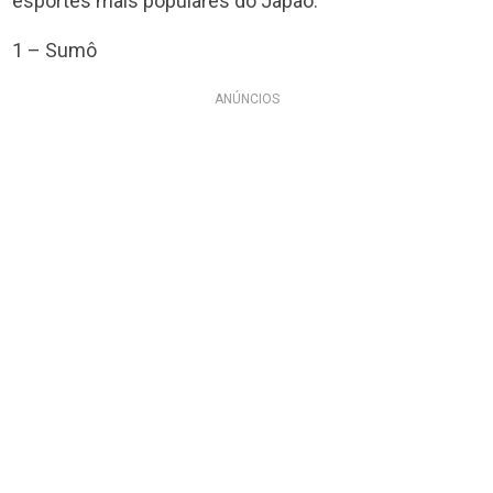
esportes mais populares do Japão.
1 – Sumô
ANÚNCIOS