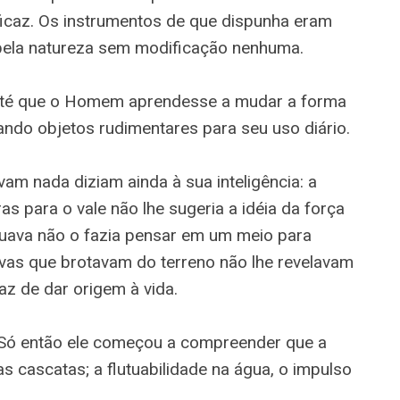
ficaz. Os instrumentos de que dispunha eram
 pela natureza sem modificação nenhuma.
até que o Homem aprendesse a mudar a forma
cando objetos rudimentares para seu uso diário.
m nada diziam ainda à sua inteligência: a
s para o vale não lhe sugeria a idéia da força
utuava não o fazia pensar em um meio para
rvas que brotavam do terreno não lhe revelavam
z de dar origem à vida.
Só então ele começou a compreender que a
as cascatas; a flutuabilidade na água, o impulso