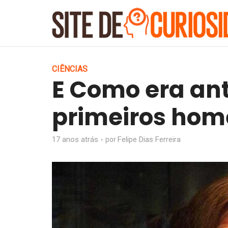
CIÊNCIAS
E Como era ant
primeiros hom
17 anos atrás
Felipe Dias Ferreira
por