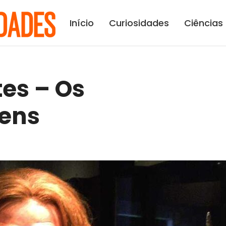
Início
Curiosidades
Ciências
es – Os
ens