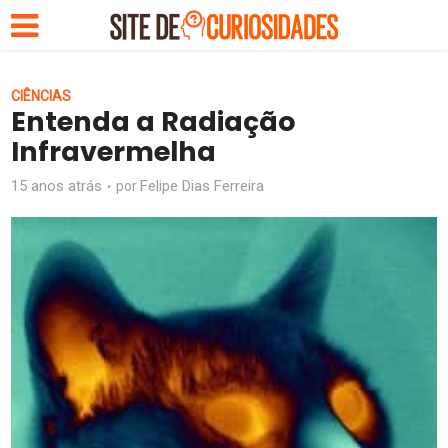
CIÊNCIAS
Entenda a Radiação
Infravermelha
15 anos atrás
Felipe Dias Ferreira
por