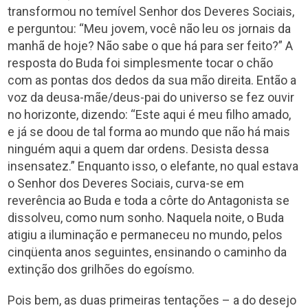
transformou no temível Senhor dos Deveres Sociais,
e perguntou: “Meu jovem, você não leu os jornais da
manhã de hoje? Não sabe o que há para ser feito?” A
resposta do Buda foi simplesmente tocar o chão
com as pontas dos dedos da sua mão direita. Então a
voz da deusa-mãe/deus-pai do universo se fez ouvir
no horizonte, dizendo: “Este aqui é meu filho amado,
e já se doou de tal forma ao mundo que não há mais
ninguém aqui a quem dar ordens. Desista dessa
insensatez.” Enquanto isso, o elefante, no qual estava
o Senhor dos Deveres Sociais, curva-se em
reverência ao Buda e toda a côrte do Antagonista se
dissolveu, como num sonho. Naquela noite, o Buda
atigiu a iluminação e permaneceu no mundo, pelos
cinqüenta anos seguintes, ensinando o caminho da
extinção dos grilhões do egoísmo.
Pois bem, as duas primeiras tentações – a do desejo