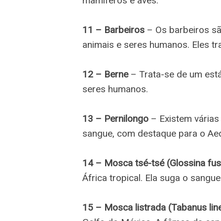
mamíferos e aves.
11 – Barbeiros
– Os barbeiros s
animais e seres humanos. Eles t
12 – Berne
– Trata-se de um está
seres humanos.
13 – Pernilongo
– Existem várias
sangue, com destaque para o Aed
14 – Mosca tsé-tsé (Glossina fu
África tropical. Ela suga o sangu
15 – Mosca listrada (Tabanus lin