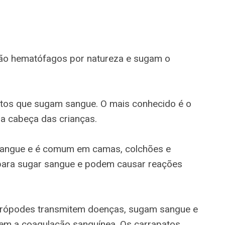
ão hematófagos por natureza e sugam o
etos que sugam sangue. O mais conhecido é o
a cabeça das crianças.
sangue e é comum em camas, colchões e
 para sugar sangue e podem causar reações
trópodes transmitem doenças, sugam sangue e
em a coagulação sanguínea. Os carrapatos