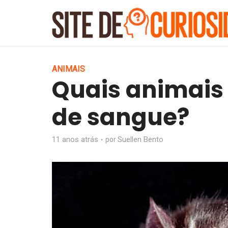
ANIMAIS
Quais animais
de sangue?
11 anos atrás
Suellen Bento
por