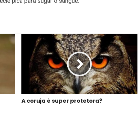
écie pica para sugar o sangue.
A coruja é super protetora?