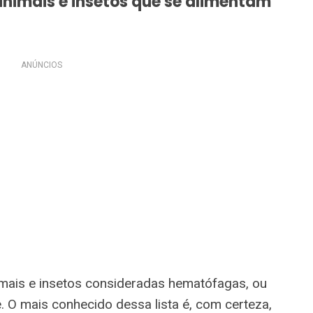
animais e insetos que se alimentam
ANÚNCIOS
imais e insetos consideradas hematófagas, ou
. O mais conhecido dessa lista é, com certeza,