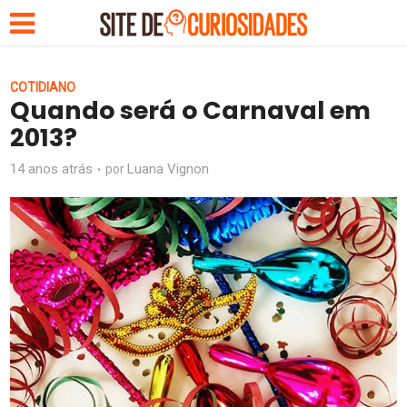
COTIDIANO
Quando será o Carnaval em
2013?
14 anos atrás
Luana Vignon
por