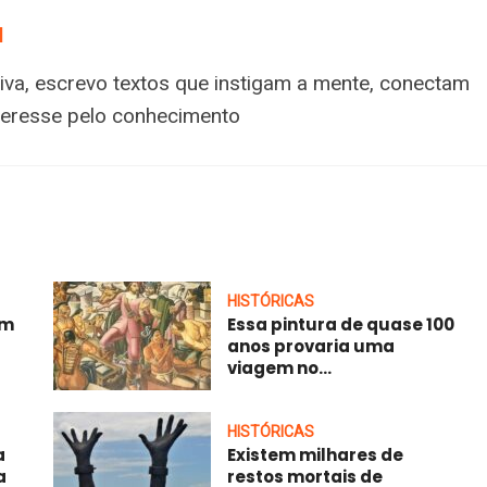
a
tiva, escrevo textos que instigam a mente, conectam
nteresse pelo conhecimento
HISTÓRICAS
am
Essa pintura de quase 100
anos provaria uma
viagem no...
HISTÓRICAS
a
Existem milhares de
a
restos mortais de