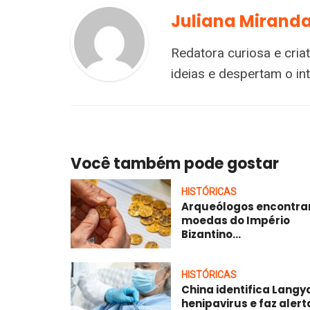
Juliana Mirand
Redatora curiosa e cria
ideias e despertam o i
Você também pode gostar
HISTÓRICAS
Arqueólogos encontr
moedas do Império
Bizantino...
HISTÓRICAS
China identifica Langy
henipavirus e faz alert