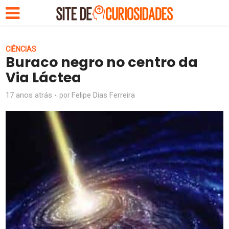
CIÊNCIAS
Buraco negro no centro da
Via Láctea
17 anos atrás
Felipe Dias Ferreira
por