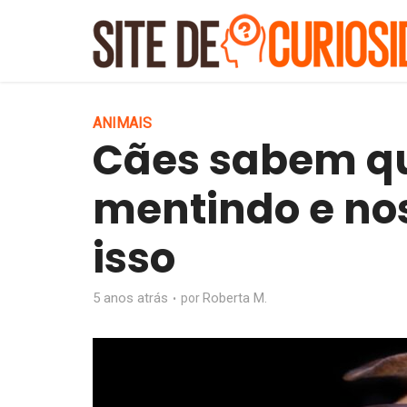
ANIMAIS
Cães sabem q
mentindo e no
isso
5 anos atrás
Roberta M.
por