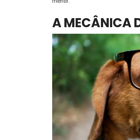
mentir.”
A MECÂNICA D