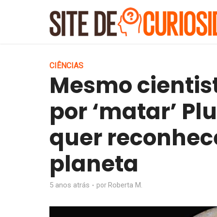
CIÊNCIAS
Mesmo cientis
por ‘matar’ Pl
quer reconhece
planeta
5 anos atrás
Roberta M.
por