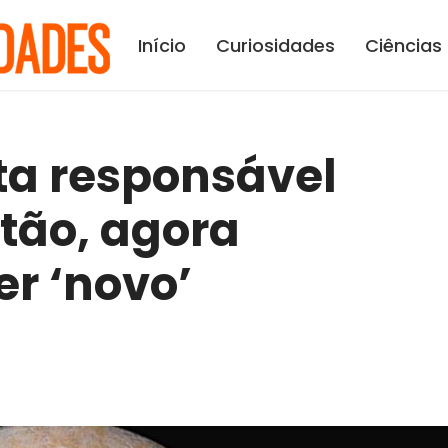
Início
Curiosidades
Ciências
ta responsável
utão, agora
r ‘novo’