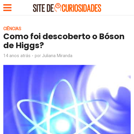
CIÊNCIAS
Como foi descoberto o Bóson
de Higgs?
14 anos atrás
Juliana Miranda
por