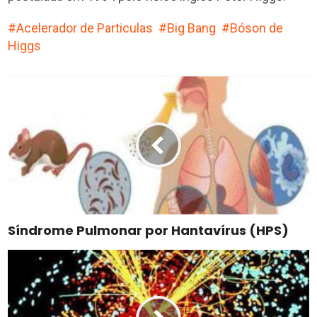
Acelerador de Particulas
Big Bang
Bóson de
Higgs
Síndrome Pulmonar por Hantavírus (HPS)