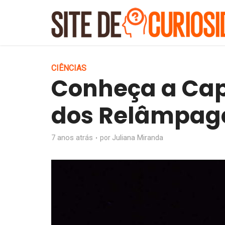
CIÊNCIAS
Conheça a Cap
dos Relâmpag
7 anos atrás
Juliana Miranda
por