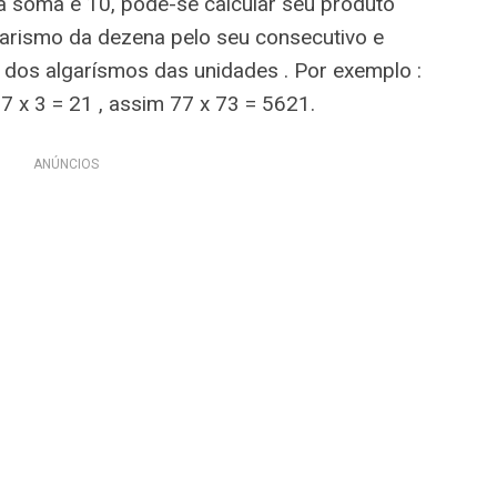
a soma é 10, pode-se calcular seu produto
lgarismo da dezena pelo seu consecutivo e
o dos algarísmos das unidades . Por exemplo :
 7 x 3 = 21 , assim 77 x 73 = 5621.
ANÚNCIOS