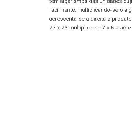
têm algarísmos das unidades cuj
facilmente, multiplicando-se o a
acrescenta-se a direita o produt
77 x 73 multiplica-se 7 x 8 = 56 e