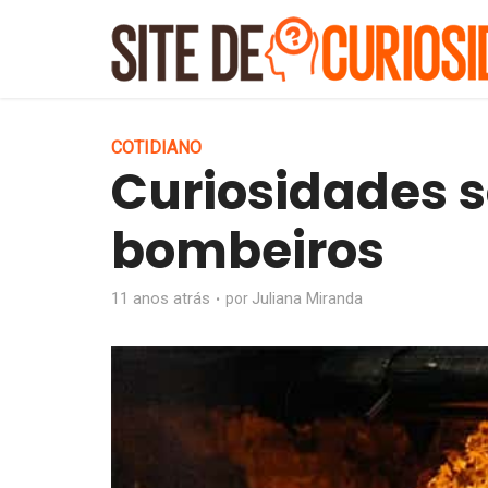
COTIDIANO
Curiosidades s
bombeiros
11 anos atrás
Juliana Miranda
por