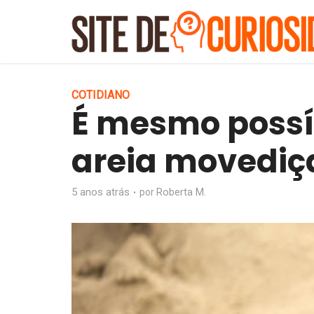
COTIDIANO
É mesmo possí
areia movediç
5 anos atrás
Roberta M.
por