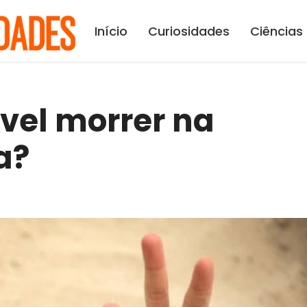
Início
Curiosidades
Ciências
vel morrer na
a?