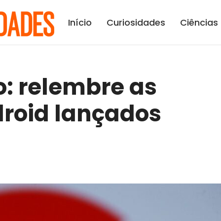
Início
Curiosidades
Ciências
: relembre as
droid lançados