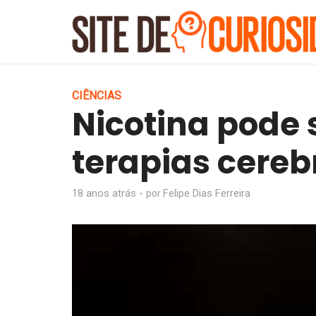
CIÊNCIAS
Nicotina pode
terapias cereb
18 anos atrás
Felipe Dias Ferreira
por