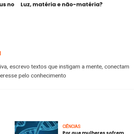
us no
Luz, matéria e não-matéria?
a
tiva, escrevo textos que instigam a mente, conectam
nteresse pelo conhecimento
CIÊNCIAS
Por que mulheres sofrem