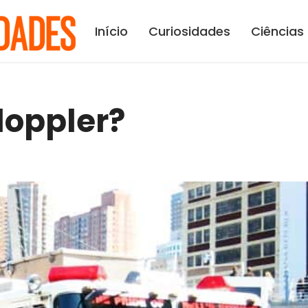
Início
Curiosidades
Ciências
doppler?