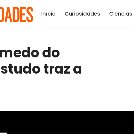
Início
Curiosidades
Ciências
 medo do
studo traz a