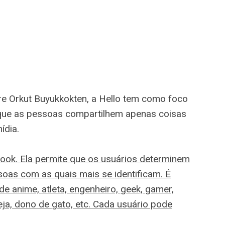
e Orkut Buyukkokten, a Hello tem como foco
é que as pessoas compartilhem apenas coisas
ídia.
book. Ela permite que os usuários determinem
soas com as quais mais se identificam. É
e anime, atleta, engenheiro, geek, gamer,
eja, dono de gato, etc. Cada usuário pode