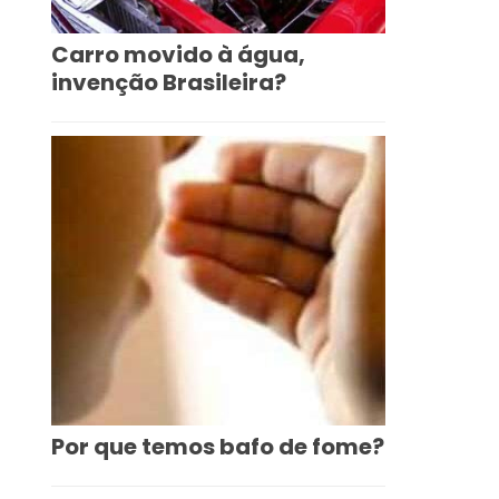
Carro movido à água,
invenção Brasileira?
Por que temos bafo de fome?