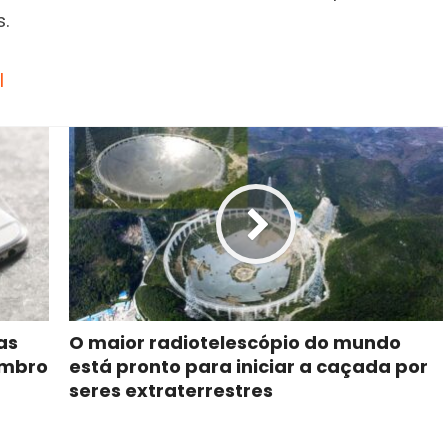
s.
l
as
O maior radiotelescópio do mundo
tembro
está pronto para iniciar a caçada por
seres extraterrestres