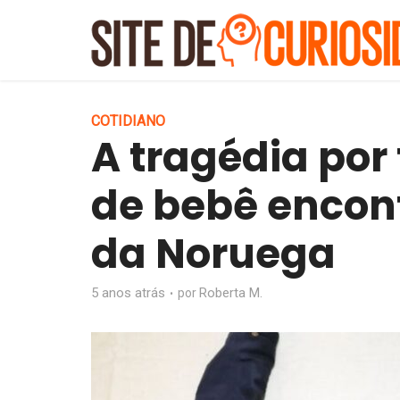
COTIDIANO
A tragédia por
de bebê encon
da Noruega
5 anos atrás
Roberta M.
por