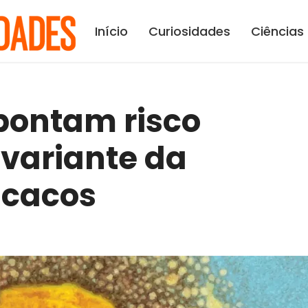
Início
Curiosidades
Ciências
pontam risco
variante da
acacos