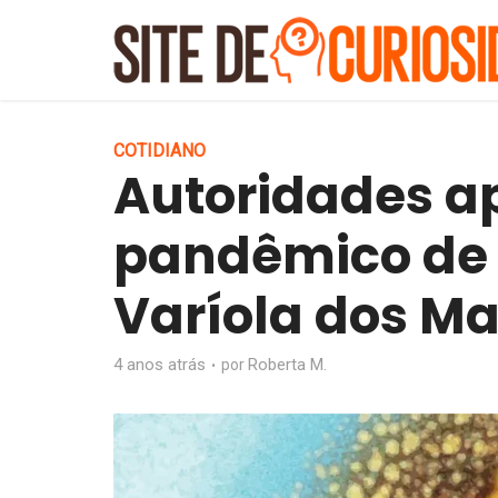
COTIDIANO
Autoridades a
pandêmico de 
Varíola dos M
4 anos atrás
Roberta M.
por