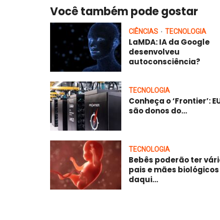
Você também pode gostar
CIÊNCIAS
TECNOLOGIA
•
LaMDA: IA da Google
desenvolveu
autoconsciência?
TECNOLOGIA
Conheça o ‘Frontier’: E
são donos do...
TECNOLOGIA
Bebês poderão ter vár
pais e mães biológicos
daqui...