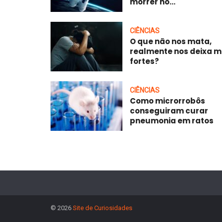
morrer no...
CIÊNCIAS
O que não nos mata,
realmente nos deixa m
fortes?
CIÊNCIAS
Como microrrobôs
conseguiram curar
pneumonia em ratos
© 2026
Site de Curiosidades