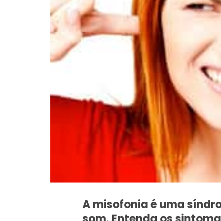
A misofonia é uma síndro
som. Entenda os sintoma