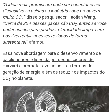
“A ideia mais promissora pode ser conectar esses
dispositivos a usinas ou indústrias que produzem
muito CO
“
, disse o pesquisador Haotian Wang.
2
“Cerca de 20% desses gases são CO
, então se você
2
puder usá-los para produzir eletricidade limpa, será
possível reutilizar esses resíduos de forma
sustentável”
, afirmou.
Essa nova abordagem para o desenvolvimento de
catalisadores é liderada por pesquisadores de
Harvard e promete revolucionar as formas de
geração de energia, além de reduzir os impactos do
CO
no planeta.
2