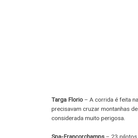
Targa Florio
– A corrida é feita n
precisavam cruzar montanhas de 
considerada muito perigosa.
Spa-Francorchamps
– 23 pilotos