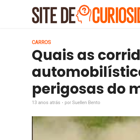
CARROS
Quais as corri
automobilísti
perigosas do 
13 anos atrás
Suellen Bento
por