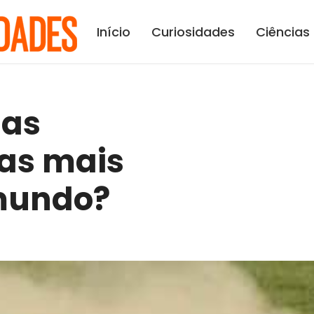
Início
Curiosidades
Ciências
das
cas mais
mundo?