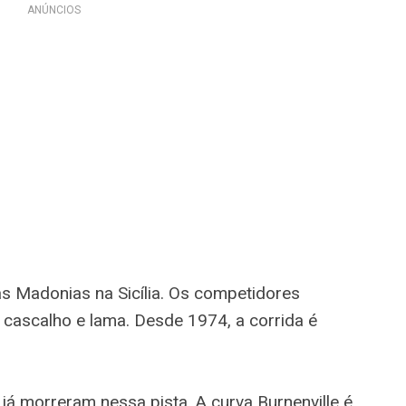
ANÚNCIOS
as Madonias na Sicília. Os competidores
cascalho e lama. Desde 1974, a corrida é
 já morreram nessa pista. A curva Burnenville é