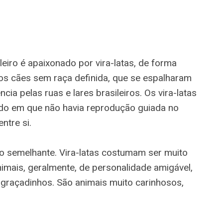
eiro é apaixonado por vira-latas, de forma
sos cães sem raça definida, que se espalharam
ia pelas ruas e lares brasileiros. Os vira-latas
do em que não havia reprodução guiada no
ntre si.
ito semelhante. Vira-latas costumam ser muito
animais, geralmente, de personalidade amigável,
raçadinhos. São animais muito carinhosos,